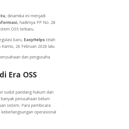
itu
, dinamika ini menjadi
nformasi
, hadirnya PP No. 28
istem OSS terbaru.
egulasi baru,
EasyHelps
telah
Kamis, 26 Februari 2026 lalu.
an perusahaan dan pengusaha
i Era OSS
dari sudut pandang hukum dan
wa banyak perusahaan belum
ruan sistem. Para pembicara
a keberlangsungan operasional