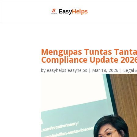
Easy
Helps
Mengupas Tuntas Tantan
Compliance Update 202
by
easyhelps easyhelps
|
Mar 18, 2026
|
Legal 