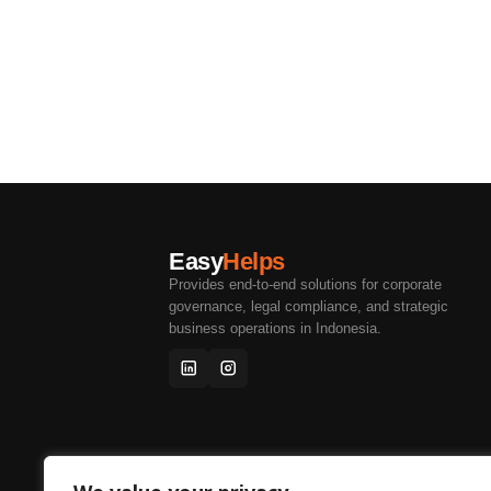
Easy
Helps
Provides end-to-end solutions for corporate
governance, legal compliance, and strategic
business operations in Indonesia.