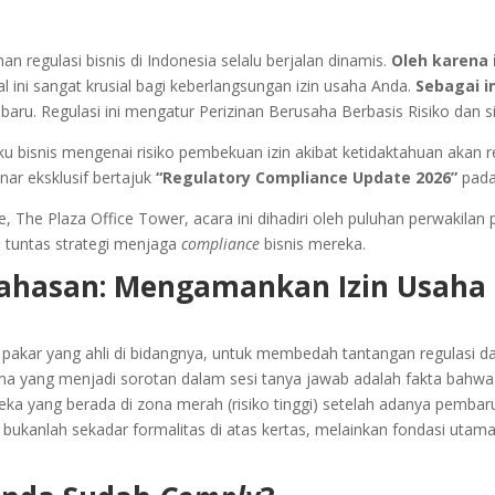
an regulasi bisnis di Indonesia selalu berjalan dinamis.
Oleh karena 
l ini sangat krusial bagi keberlangsungan izin usaha Anda.
Sebagai i
u. Regulasi ini mengatur Perizinan Berusaha Berbasis Risiko dan s
 bisnis mengenai risiko pembekuan izin akibat ketidaktahuan akan r
ar eksklusif bertajuk
“Regulatory Compliance Update 2026”
pada 
e, The Plaza Office Tower, acara ini dihadiri oleh puluhan perwakil
 tuntas strategi menjaga
compliance
bisnis mereka.
ahasan: Mengamankan Izin Usaha d
 pakar yang ahli di bidangnya, untuk membedah tantangan regulasi 
tama yang menjadi sorotan dalam sesi tanya jawab adalah fakta bah
eka yang berada di zona merah (risiko tinggi) setelah adanya pemba
bukanlah sekadar formalitas di atas kertas, melainkan fondasi utam