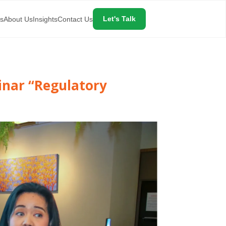
es
About Us
Insights
Contact Us
Let's Talk
inar “Regulatory