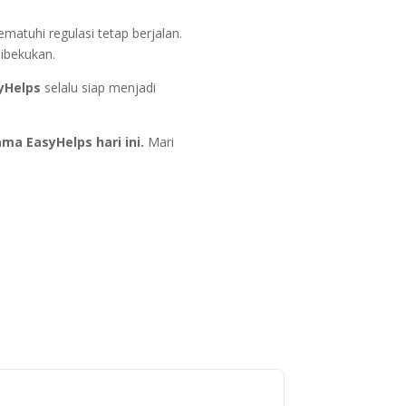
matuhi regulasi tetap berjalan.
dibekukan.
yHelps
selalu siap menjadi
a EasyHelps hari ini.
Mari