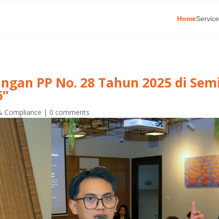
Home
Servic
gan PP No. 28 Tahun 2025 di Sem
6”
& Compliance
|
0 comments