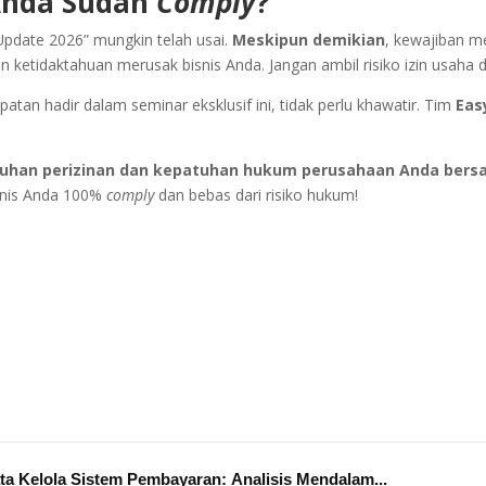
Anda Sudah
Comply
?
Update 2026” mungkin telah usai.
Meskipun demikian
, kewajiban me
an ketidaktahuan merusak bisnis Anda. Jangan ambil risiko izin usaha 
tan hadir dalam seminar eksklusif ini, tidak perlu khawatir. Tim
Eas
uhan perizinan dan kepatuhan hukum perusahaan Anda bersam
snis Anda 100%
comply
dan bebas dari risiko hukum!
ta Kelola Sistem Pembayaran: Analisis Mendalam...